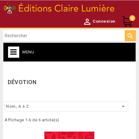
0

Connexion

MENU
CATALOGUE

DÉVOTION

Nom, A à Z
Affichage 1-6 de 6 article(s)