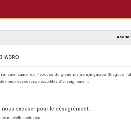
Accuei
KHADRO
dro
, américaine, est l’épouse du grand maître nyingmapa Ghagdud Tu
ié de nombreuses responsabilités d’enseignement.
z nous excuser pour le désagrément.
une nouvelle recherche