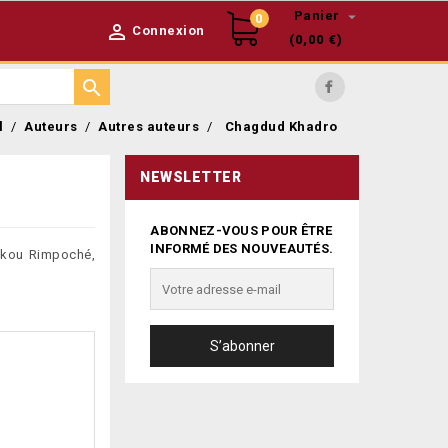

Panier
0

Connexion
(0,00 €)

Facebook
l
Auteurs
Autres auteurs
Chagdud Khadro
NEWSLETTER
ABONNEZ-VOUS POUR ÊTRE
INFORMÉ DES NOUVEAUTÉS.
lkou Rimpoché,