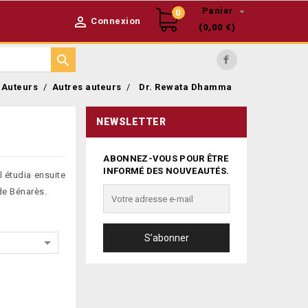

Panier
0

Connexion
(0,00 €)

Facebook
Auteurs
Autres auteurs
Dr. Rewata Dhamma
NEWSLETTER
ABONNEZ-VOUS POUR ÊTRE
INFORMÉ DES NOUVEAUTÉS.
 étudia ensuite
 de Bénarès.
