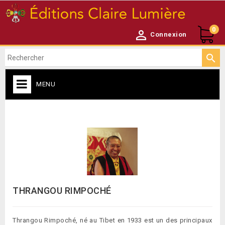
0

Connexion

MENU
CATALOGUE

THRANGOU RIMPOCHÉ
Thrangou Rimpoché, né au Tibet en 1933 est un des principaux