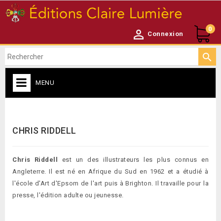
0

Connexion

MENU
CATALOGUE

CHRIS RIDDELL
Chris Riddell
est un des illustrateurs les plus connus en
Angleterre. Il est né en Afrique du Sud en 1962 et a étudié à
l'école d'Art d'Epsom de l'art puis à Brighton. Il travaille pour la
presse, l'édition adulte ou jeunesse.