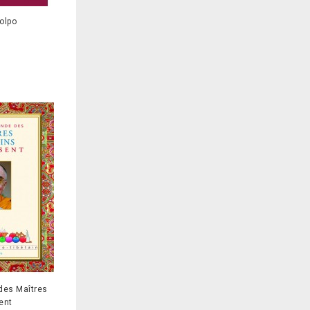
olpo
 des Maîtres
ent