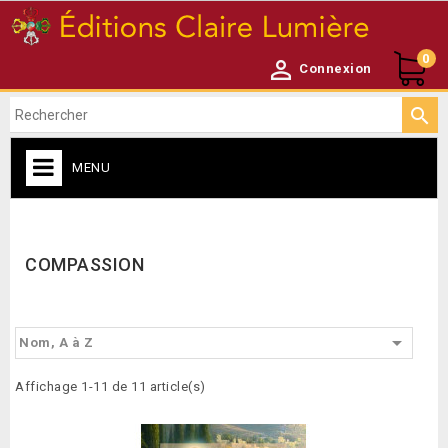
0

Connexion

MENU
CATALOGUE

COMPASSION

Nom, A à Z
Affichage 1-11 de 11 article(s)