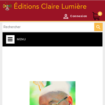
0

Connexion

MENU
ACCUEIL

NEWSLETTER
