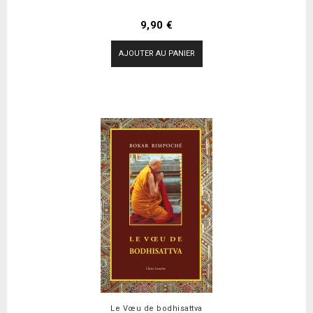
Prix
9,90 €
AJOUTER AU PANIER
Le Vœu de bodhisattva