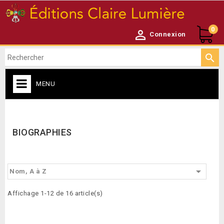
0

Connexion

MENU
CATALOGUE

BIOGRAPHIES

Nom, A à Z
Affichage 1-12 de 16 article(s)