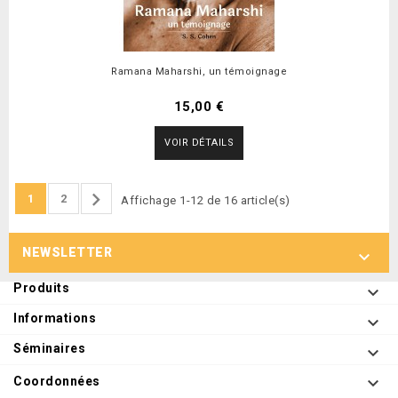
Ramana Maharshi, un témoignage
15,00 €
VOIR DÉTAILS

1
2
Affichage 1-12 de 16 article(s)
NEWSLETTER

Produits

Informations

Séminaires


Coordonnées