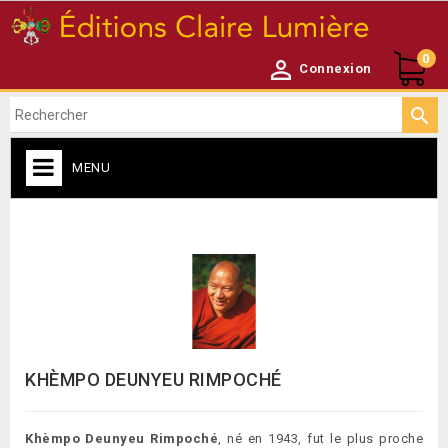
0

Connexion

MENU
CATALOGUE

KHÈMPO DEUNYEU RIMPOCHÉ
Khèmpo Deunyeu Rimpoché
, né en 1943, fut le plus proche