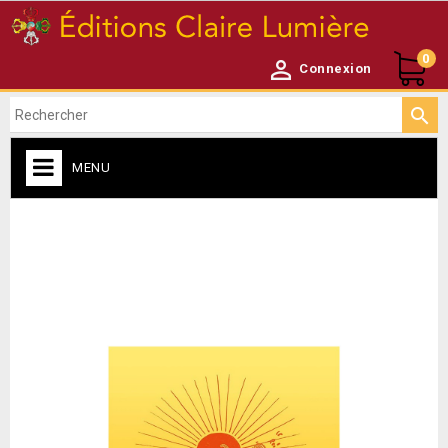
0

Connexion

MENU
ACCUEIL

NEWSLETTER
