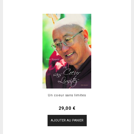
Un coeur sans limites
Prix
29,00 €
AJOUTER AU PANIER