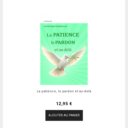
La patience, le pardon et au-delà
Prix
12,95 €
AJOUTER AU PANIER