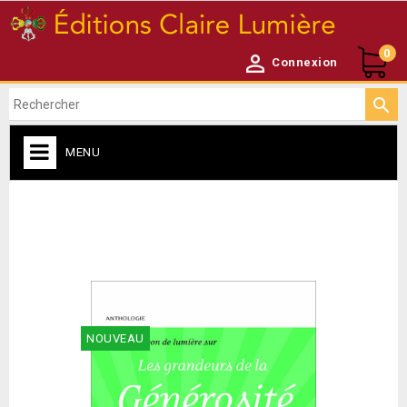
0

Connexion

MENU
ACCUEIL

NEWSLETTER

NOUVEAU