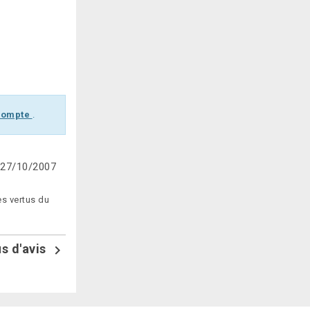
 compte
.
27/10/2007
es vertus du
us d'avis
