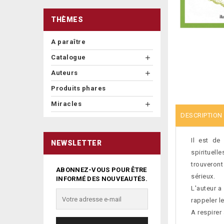
THÈMES
A paraître
Catalogue

Auteurs

Produits phares
Miracles

DESCRIPTION
Il est de
NEWSLETTER
spirituell
trouveront
ABONNEZ-VOUS POUR ÊTRE
sérieux.
INFORMÉ DES NOUVEAUTÉS.
L'auteur a
rappeler l
A respirer 