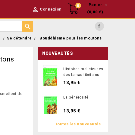

Panier
0

Connexion
(0,00 €)

Facebook
e
Se détendre
Bouddhisme pour les moutons
NOUVEAUTÉS
tons
Histoires malicieuses
des lamas tibétains
13,95 €
nsmettent de
La Générosité
13,95 €
Toutes les nouveautés