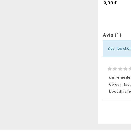
Prix
9,00 €
Avis (1)
Seul les clie
un remède 
Ce qu'il fau
bouddhisme 