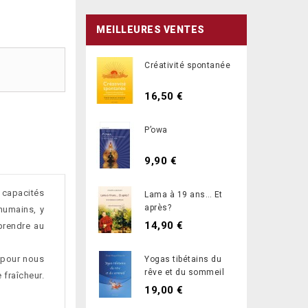
MEILLEURES VENTES
Créativité spontanée
16,50 €
P’owa
9,90 €
 capacités
Lama à 19 ans… Et
après?
 humains, y
14,90 €
prendre au
) pour nous
Yogas tibétains du
rêve et du sommeil
 fraîcheur.
19,00 €