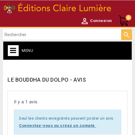
0

Connexion

MENU
ACCUEIL

LE BOUDDHA DU DOLPO - AVIS
Il y a 1 avis.
Seul les clients enregistrés peuvent poster un avis.
Connectez-vous ou créez un compte
.