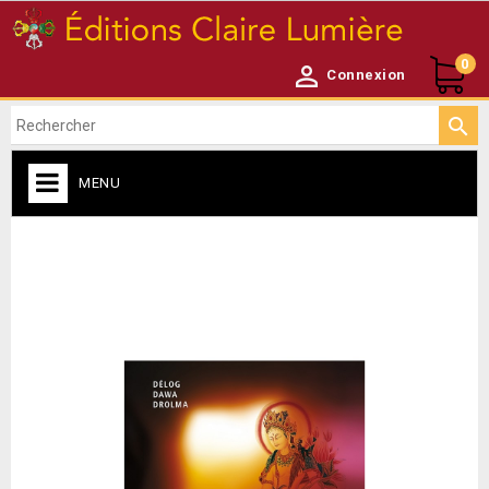
0

Connexion

MENU
ACCUEIL

NEWSLETTER
