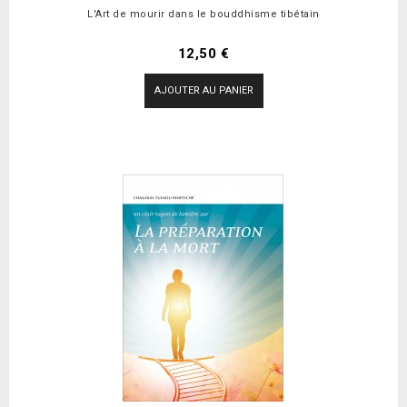
L'Art de mourir dans le bouddhisme tibétain
Prix
12,50 €
AJOUTER AU PANIER