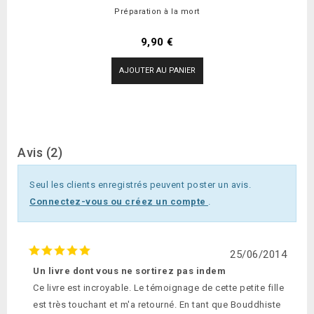
Préparation à la mort
Prix
9,90 €
AJOUTER AU PANIER
Avis (2)
Seul les clients enregistrés peuvent poster un avis.
Connectez-vous ou créez un compte
.
25/06/2014
Un livre dont vous ne sortirez pas indem
Ce livre est incroyable. Le témoignage de cette petite fille
est très touchant et m'a retourné. En tant que Bouddhiste