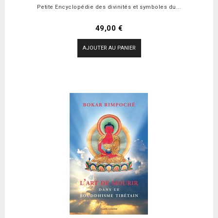
Petite Encyclopédie des divinités et symboles du...
Prix
49,00 €
AJOUTER AU PANIER