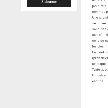
lecteur à 
peut être
sommes pa
Une premi
sentiment
solidifiée
sait où ; 
celle de s
les clés.
Le bref o
(probable
ainsi que 
Texte tibé
Un cahier 
énoncé.