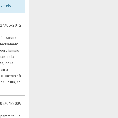
 compte
.
24/05/2012
!) - Soutra
 précisément
core jamais
pan de la
ta, de la
rain à
et parvenir à
 de Lotus, et
05/04/2009
aparamita. Sa