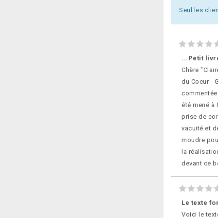
Seul les clie
...Petit li
Chère "Clair
du Coeur - G
commentée p
été mené à f
prise de con
vacuité et d
moudre pour
la réalisati
devant ce be
Le texte f
Voici le tex