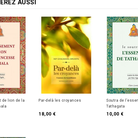
EREZ AUSSI
de lion de la
Par-delà les croyances
Soutra de l'esse
mala
Tathagata
Prix
Prix
18,00 €
10,00 €