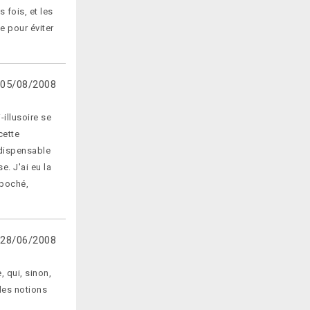
 fois, et les
e pour éviter
05/08/2008
-illusoire se
cette
ndispensable
. J'ai eu la
mpoché,
28/06/2008
, qui, sinon,
les notions