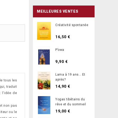
MEILLEURES VENTES
Créativité spontanée
16,50 €
P’owa
9,90 €
Lama à 19 ans… Et
après?
de tous les
14,90 €
ui, traduit
t l’idée de
Yogas tibétains du
rêve et du sommeil
 et non pas
19,00 €
iteur ou le