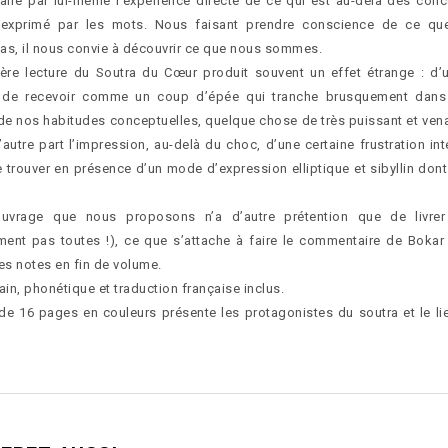
faire par lui-même l’expérience directe de ce qui est au-delà des con
 exprimé par les mots. Nous faisant prendre conscience de ce q
s, il nous convie à découvrir ce que nous sommes.
ère lecture du Soutra du Cœur produit souvent un effet étrange : d’u
 de recevoir comme un coup d’épée qui tranche brusquement dans
 de nos habitudes conceptuelles, quelque chose de très puissant et ven
d’autre part l’impression, au-delà du choc, d’une certaine frustration inte
e trouver en présence d’un mode d’expression elliptique et sibyllin don
uvrage que nous proposons n’a d’autre prétention que de livrer
ment pas toutes !), ce que s’attache à faire le commentaire de Boka
les notes en fin de volume.
tain, phonétique et traduction française inclus.
de 16 pages en couleurs présente les protagonistes du soutra et le lie