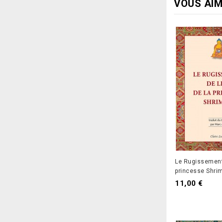
VOUS AIM
Le Rugissement 
princesse Shri
Prix
11,00 €