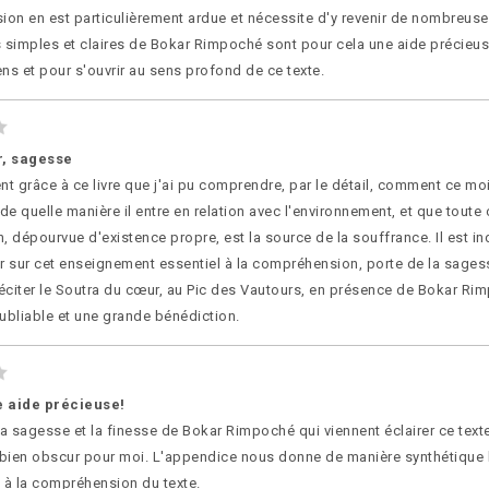
on en est particulièrement ardue et nécessite d'y revenir de nombreuses
s simples et claires de Bokar Rimpoché sont pour cela une aide précieus
ns et pour s'ouvrir au sens profond de ce texte.
, sagesse
nt grâce à ce livre que j'ai pu comprendre, par le détail, comment ce moi
 de quelle manière il entre en relation avec l'environnement, et que toute 
, dépourvue d'existence propre, est la source de la souffrance. Il est i
r sur cet enseignement essentiel à la compréhension, porte de la sagesse
éciter le Soutra du cœur, au Pic des Vautours, en présence de Bokar Ri
bliable et une grande bénédiction.
e aide précieuse!
la sagesse et la finesse de Bokar Rimpoché qui viennent éclairer ce texte
é bien obscur pour moi. L'appendice nous donne de manière synthétique 
s à la compréhension du texte.