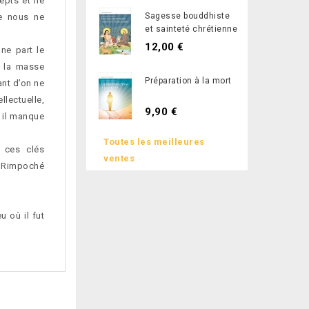
cepts et ne
Sagesse bouddhiste
ue nous ne
et sainteté chrétienne
12,00 €
ne part le
 la masse
Préparation à la mort
ant d’on ne
llectuelle,
9,90 €
t il manque
Toutes les meilleures
 ces clés
ventes
r Rimpoché
u où il fut