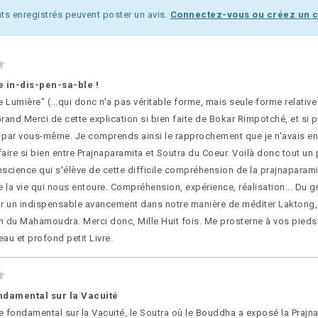
nts enregistrés peuvent poster un avis.
Connectez-vous ou créez un
vre in-dis-pen-sa-ble !
e Lumière" (...qui donc n'a pas véritable forme, mais seule forme relative 
rand Merci de cette explication si bien faite de Bokar Rimpotché, et si
ar vous-même. Je comprends ainsi le rapprochement que je n'avais en
aire si bien entre Prajnaparamita et Soutra du Coeur. Voilà donc tout un 
science qui s'élève de cette difficile compréhension de la prajnaparami
e la vie qui nous entoure. Compréhension, expérience, réalisation... Du g
 un indispensable avancement dans notre manière de méditer Laktong, 
on du Mahamoudra. Merci donc, Mille Huit fois. Me prosterne à vos pieds
au et profond petit Livre.
ondamental sur la Vacuité
te fondamental sur la Vacuité, le Soutra où le Bouddha a exposé la Prajn