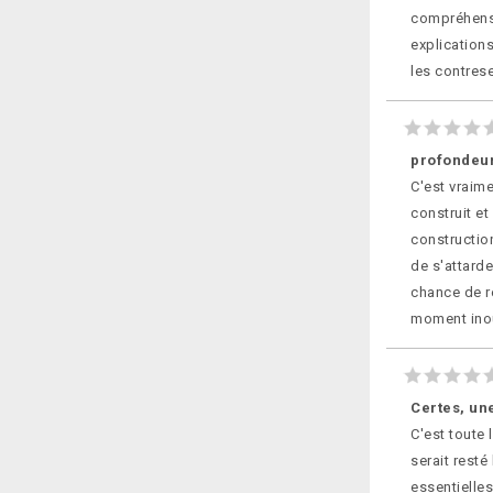
compréhensi
explication
les contrese
profondeur
C'est vraime
construit et
construction
de s'attarde
chance de r
moment inou
Certes, un
C'est toute 
serait rest
essentielle