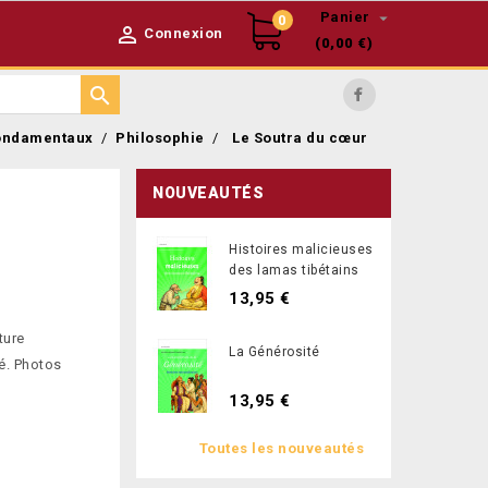

Panier
0

Connexion
(0,00 €)

Facebook
ondamentaux
Philosophie
Le Soutra du cœur
NOUVEAUTÉS
Histoires malicieuses
des lamas tibétains
13,95 €
ture
La Générosité
é. Photos
13,95 €
Toutes les nouveautés