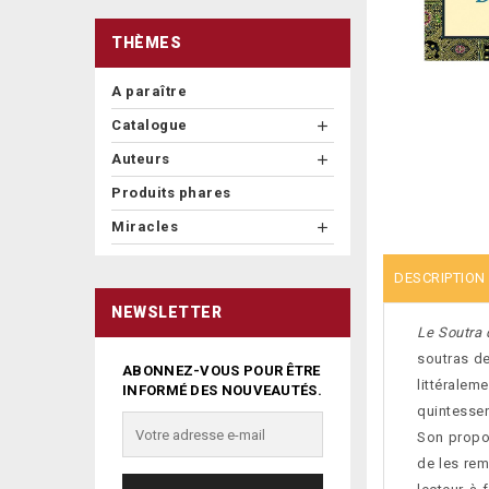
THÈMES
A paraître
Catalogue

Auteurs

Produits phares
Miracles

DESCRIPTION
NEWSLETTER
Le Soutra
soutras de
ABONNEZ-VOUS POUR ÊTRE
littéralem
INFORMÉ DES NOUVEAUTÉS.
quintesse
Son propos
de les remp