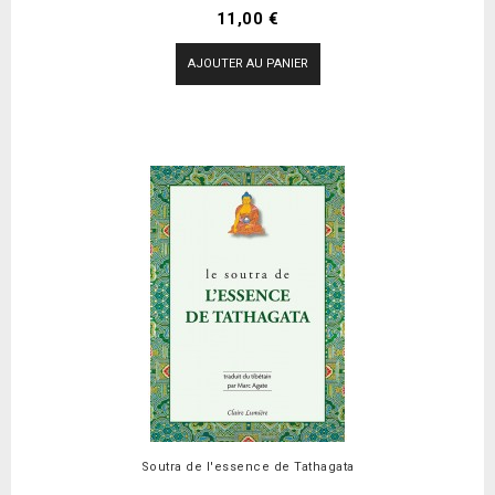
Prix
11,00 €
AJOUTER AU PANIER
Soutra de l'essence de Tathagata