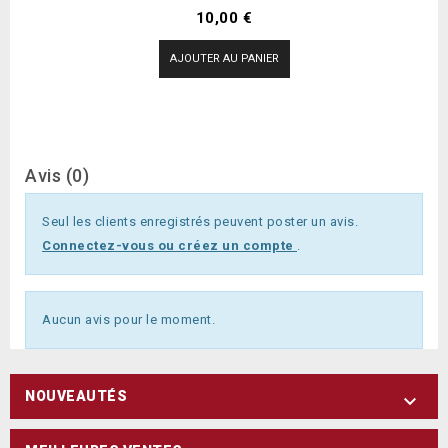
Prix
10,00 €
AJOUTER AU PANIER
Avis (0)
Seul les clients enregistrés peuvent poster un avis.
Connectez-vous ou créez un compte
.
Aucun avis pour le moment.
NOUVEAUTÉS
