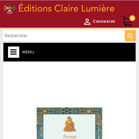
0

Connexion

MENU
ACCUEIL

NEWSLETTER
