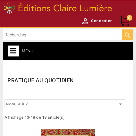
0

Connexion

MENU
CATALOGUE

PRATIQUE AU QUOTIDIEN

Nom, A à Z
Affichage 13-18 de 18 article(s)