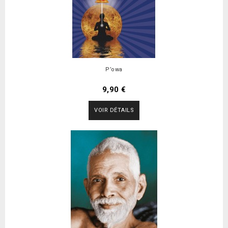
P’owa
9,90 €
VOIR DÉTAILS