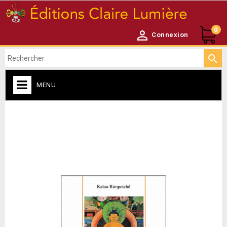
0

Connexion

MENU
ACCUEIL

NEWSLETTER
