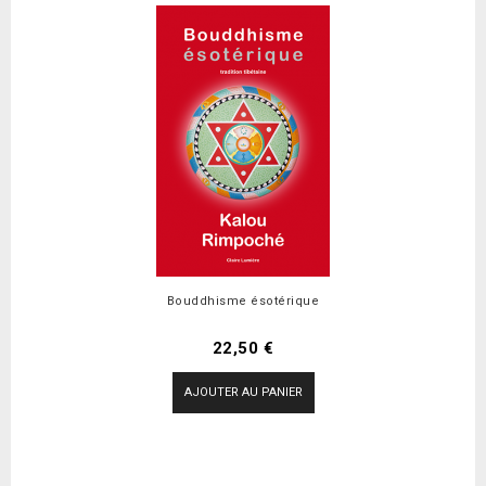
Bouddhisme ésotérique
Prix
22,50 €
AJOUTER AU PANIER