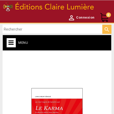
0

Connexion

MENU
ACCUEIL

NEWSLETTER
