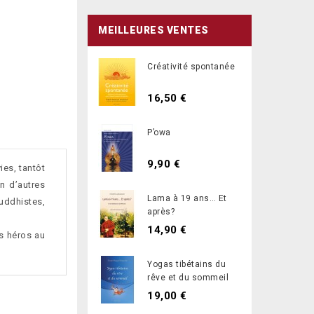
MEILLEURES VENTES
Créativité spontanée
16,50 €
P’owa
9,90 €
ies, tantôt
n d’autres
Lama à 19 ans… Et
uddhistes,
après?
14,90 €
s héros au
Yogas tibétains du
rêve et du sommeil
19,00 €