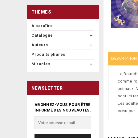
THÈMES
A paraître
Catalogue

Auteurs

Produits phares
DESCRIPTION
Miracles

Le Bouddha
comme roi
NEWSLETTER
animaux. V
sont ici r
Les adulte
ABONNEZ-VOUS POUR ÊTRE
INFORMÉ DES NOUVEAUTÉS.
cœur pur.