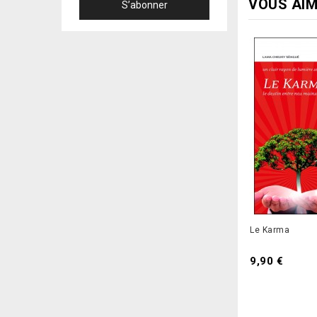
VOUS AIM
Le Karma
Prix
9,90 €