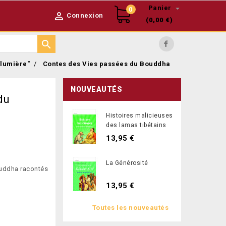

Panier
0

Connexion
(0,00 €)

Facebook
 lumière"
Contes des Vies passées du Bouddha
NOUVEAUTÉS
du
Histoires malicieuses
des lamas tibétains
13,95 €
La Générosité
ouddha racontés
13,95 €
Toutes les nouveautés