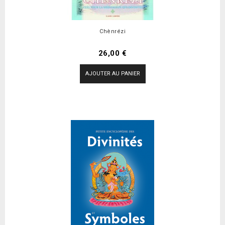
Chènrézi
Prix
26,00 €
AJOUTER AU PANIER