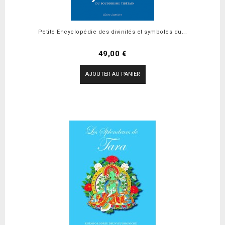
Petite Encyclopédie des divinités et symboles du...
Prix
49,00 €
AJOUTER AU PANIER