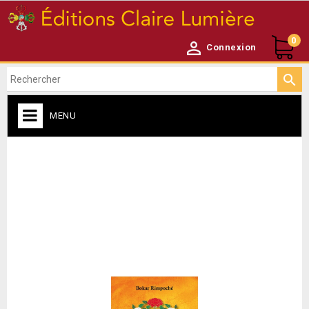
0

Connexion

MENU
ACCUEIL

NEWSLETTER
