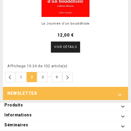
La Journée d’un bouddhiste
12,00 €
VOIR DÉTAILS
Affichage 13-24 de 102 article(s)
…


1
2
3
9
NEWSLETTER

Produits

Informations

Séminaires
