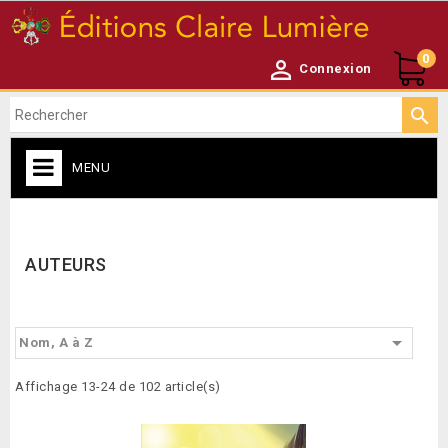
0

Connexion

MENU
CATALOGUE

AUTEURS

Nom, A à Z
Affichage 13-24 de 102 article(s)